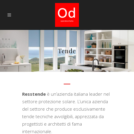
Tende
Resstende
è un’azienda italiana leader nel
settore protezione solare. L’unica azienda
del settore che produce esclusivamente
tende tecniche avvolgibili, apprezzata da
progettisti e architetti di fama
internazionale.