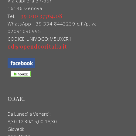
Via caprera 37-39r
16146 Genova
+39 010 37764.08
Tel.
WhatsApp +39 334 8443239 c.f./p.iva
02091030995
CODICE UNIVOCO:M5UXCR1
od@opendooritalia.it
ORARI
Da Lunedì a Venerdì:
8,30-12,30/15,00-18,30
Giovedì: